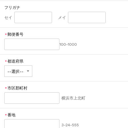
フリガナ
セイ
メイ
郵便番号
＊
100-1000
都道府県
＊
市区郡町村
＊
横浜市上北町
番地
＊
3-24-555